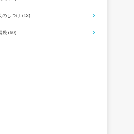
犬のしつけ
(13)
福袋
(90)