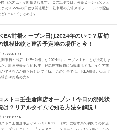
市民花火大会）が開催されます。 この記事では、幕張ビーチ花火フェ
スタの2022年の日程や開催場所、駐車場の穴場スポット、ライブ配信
などについてまとめます...
IKEA前橋オープン日は2024年のいつ？店舗
の規模比較と建設予定地の場所と今！
2022.06.26
北関東初の出店「IKEA前橋」が2024年にオープンすることが決定しま
した。計画発表から約10年！群馬県前橋市に新規出店する、イケア前
橋ができるのが待ち遠しいですね。 この記事では、IKEA前橋が出店す
る場所やお店の大き...
コストコ壬生倉庫店オープン！今日の混雑状
況は？リアルタイムで知る方法を解説！
2022.07.16
コストコ壬生倉庫店が2022年6月23日（木）に栃木県で初めてのお店
をオープンしました。 「ディズニーランドみたい」という声が上がる