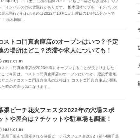
2022年10月1日（土）に栃木国体2022「いちご一会とちぎ国体」でブ
ルーインパルスの祝賀飛行があります。 栃木国体でブルーインパルス
の展示飛行が行われるのは2022年10月1日土曜日の14時15分からで
す！ 栃木国体...
コストコ門真倉庫店のオープンはいつ？予定
地の場所はどこ？渋滞や求人についても！
2022.09.01
コストコ門真倉庫店が2023年春にオープンすることが決まりました！
そこで今回は、コストコ門真倉庫店のオープンはいつか、建設予定地
はどこか？コストコ門真倉庫店の規模は？ コストコ門真倉庫店が開店
した時の渋滞も気になります...
幕張ビーチ花火フェスタ2022年の穴場スポ
ットや屋台は？チケットや駐車場も調査！
2022.08.06
千葉県千葉市で開催される幕張ビーチ花火フェスタ2022（第44回千葉