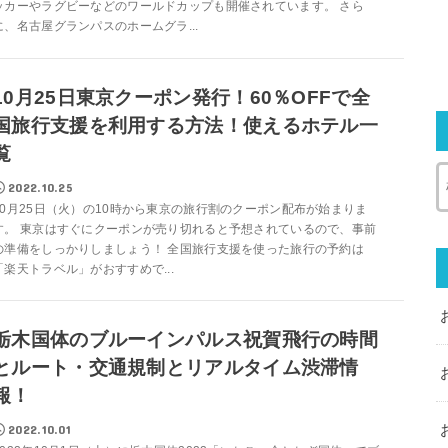
ッカーやラグビーなどのワールドカップも開催されています。 さら
に、名古屋グランパスのホームグラ...
10月25日東京クーポン発行！60％OFFで全
国旅行支援を利用する方法！使えるホテル一
覧
2022.10.25
10月25日（火）の10時から東京の旅行割のクーポン配布が始まりま
す。 東京はすぐにクーポンが売り切れると予想されているので、事前
の準備をしっかりしましょう！ 全国旅行支援を使った旅行の予約は
「楽天トラベル」がおすすめで...
栃木国体のブルーインパルス祝賀飛行の時間
とルート・交通規制とリアルタイム渋滞情
報！
2022.10.01