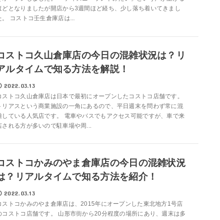
ほどとなりましたが開店から3週間ほど経ち、少し落ち着いてきまし
た。 コストコ壬生倉庫店は...
コストコ久山倉庫店の今日の混雑状況は？リ
アルタイムで知る方法を解説！
2022.03.13
コストコ久山倉庫店は日本で最初にオープンしたコストコ店舗です。
トリアスという商業施設の一角にあるので、平日週末を問わず常に混
雑している人気店です。 電車やバスでもアクセス可能ですが、車で来
店される方が多いので駐車場や周...
コストコかみのやま倉庫店の今日の混雑状況
は？リアルタイムで知る方法を紹介！
2022.03.13
コストコかみのやま倉庫店は、2015年にオープンした東北地方1号店
のコストコ店舗です。 山形市街から20分程度の場所にあり、週末は多