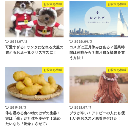
お役立ち情報
お役立ち情報
2021.07.12
2020.09.13
可愛すぎる♪ サンタになれる犬服の
コメダに正月休みはある？営業時
買えるお店一覧クリスマスに！
間は何時から？超お得な福袋を買
う方法！
お役立ち情報
お役立ち情報
2019.01.13
2021.07.17
体を温める食べ物のはずの生姜！
ブラが辛い！アトピーの人にも優
実は「生」だと体を冷やす！温め
しい超おススメ肌着見付けた！
たいなら「乾燥」させて♪