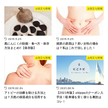
お役立ち情報
お役立ち情報
2019.11.29
2019.11.29
黒にんにくの効能・食べ方・保存
頻尿の原因は？若い女性の場合
方法まとめ!!【保存版】
は？私はこれで治しました！
お役立ち情報
お役立ち情報
2019.02.04
2021.08.14
アトピーの治療を助ける方法と
【2021年版】akippaのクーポン入
は？天然の保湿成分を活用する
手法！駐車場を安く借りる裏技は
コレ！