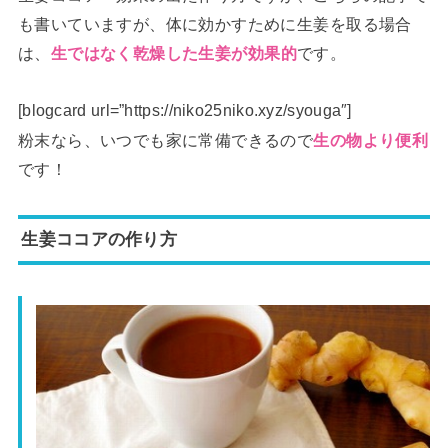
も書いていますが、体に効かすために生姜を取る場合
は、
です。
生ではなく乾燥した生姜が効果的
[blogcard url=”https://niko25niko.xyz/syouga″]
粉末なら、いつでも家に常備できるので
生の物より便利
です！
生姜ココアの作り方