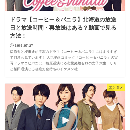
ドラマ【コーヒー＆バニラ】北海道の放送
日と放送時間・再放送はある？動画で見る
方法！
2019.07.27
福原遥と桜田通が主演のドラマ【コーヒー＆バニラ】にはまりすぎ
て何度も見ています！ 人気漫画コミック「コーヒー＆バニラ」の実
写ドラマコヒバニは、福原遥演じる恋愛経験ゼロの女子大生・リサ
と桜田通演じる超絶お金持ちのイケメン社...
エンタメ