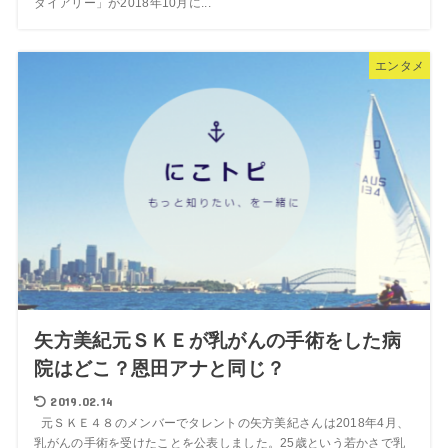
ダイアリー」が2018年10月に...
エンタメ
矢方美紀元ＳＫＥが乳がんの手術をした病
院はどこ？恩田アナと同じ？
2019.02.14
元ＳＫＥ４８のメンバーでタレントの矢方美紀さんは2018年4月、
乳がんの手術を受けたことを公表しました。25歳という若かさで乳