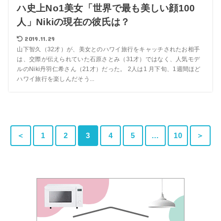
ハ史上No1美女「世界で最も美しい顔100
人」Nikiの現在の彼氏は？
2019.11.29
山下智久（32才）が、美女とのハワイ旅行をキャッチされたお相手
は、交際が伝えられていた石原さとみ（31才）ではなく、人気モデ
ルのNiki丹羽仁希さん（21才）だった。 2人は1 月下旬、1週間ほど
ハワイ旅行を楽しんだそう...
＜
1
2
3
4
5
…
10
＞