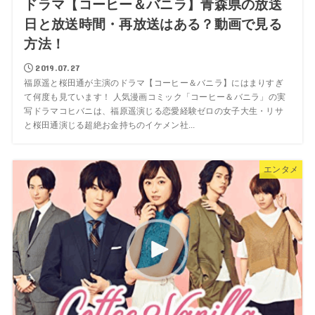
ドラマ【コーヒー＆バニラ】青森県の放送
日と放送時間・再放送はある？動画で見る
方法！
2019.07.27
福原遥と桜田通が主演のドラマ【コーヒー＆バニラ】にはまりすぎ
て何度も見ています！ 人気漫画コミック「コーヒー＆バニラ」の実
写ドラマコヒバニは、福原遥演じる恋愛経験ゼロの女子大生・リサ
と桜田通演じる超絶お金持ちのイケメン社...
エンタメ