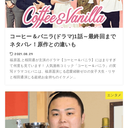
コーヒー＆バニラ(ドラマ)1話～最終回まで
ネタバレ！原作との違いも
2021.08.29
福原遥,と桜田通が主演のドラマ【コーヒー＆バニラ】にはまりすぎ
て何度も見ています！ 人気漫画コミック「コーヒー＆バニラ」の実
写ドラマコヒバニは、福原遥演じる恋愛経験ゼロの女子大生・リサ
と桜田通演じる超絶お金持ちのイケメン...
エンタメ