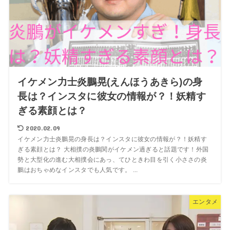
イケメン力士炎鵬晃(えんほうあきら)の身
長は？インスタに彼女の情報が？！妖精す
ぎる素顔とは？
2020.02.09
イケメン力士炎鵬晃の身長は？インスタに彼女の情報が？！妖精す
ぎる素顔とは？ 大相撲の炎鵬関がイケメン過ぎると話題です！外国
勢と大型化の進む大相撲会にあっ、てひときわ目を引く小ささの炎
鵬はおちゃめなインスタでも人気です。 ...
エンタメ