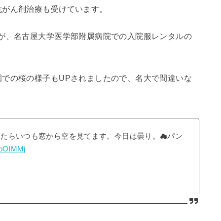
抗がん剤治療も受けています。
すが、名古屋大学医学部附属病院での入院服レンタルの
園での桜の様子もUPされましたので、名大で間違いな
きたらいつも窓から空を見てます。今日は曇り。☁︎パン
vPbOIMMj