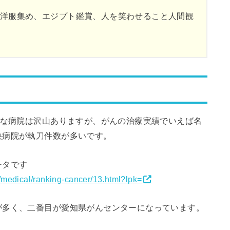
洋服集め、エジプト鑑賞、人を笑わせること人間観
きな病院は沢山ありますが、がんの治療実績でいえば名
央病院が執刀件数が多いです。
ータです
ct/medical/ranking-cancer/13.html?lpk=
が多く、二番目が愛知県がんセンターになっています。