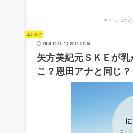
本ページにはプ
エンタメ
2018.10.14
2019.02.14
矢方美紀元ＳＫＥが乳
こ？恩田アナと同じ？