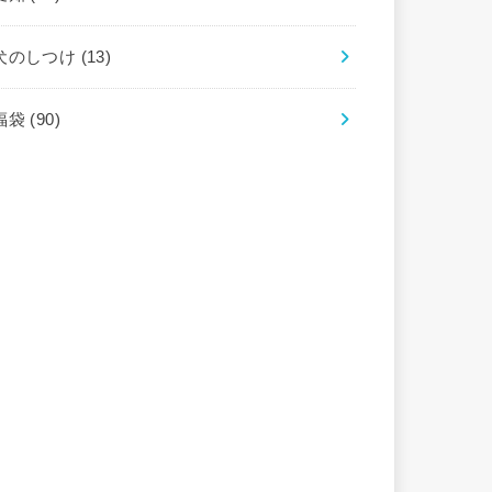
犬のしつけ
(13)
福袋
(90)