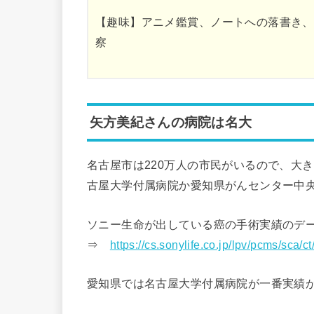
【趣味】アニメ鑑賞、ノートへの落書き、
察
矢方美紀さんの病院は名大
名古屋市は220万人の市民がいるので、大
古屋大学付属病院か愛知県がんセンター中
ソニー生命が出している癌の手術実績のデ
⇒
https://cs.sonylife.co.jp/lpv/pcms/sca/
愛知県では名古屋大学付属病院が一番実績