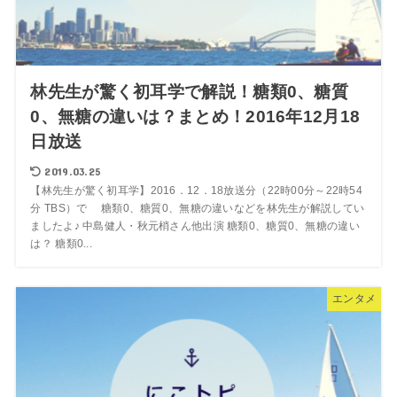
林先生が驚く初耳学で解説！糖類0、糖質
0、無糖の違いは？まとめ！2016年12月18
日放送
2019.03.25
【林先生が驚く初耳学】2016．12．18放送分（22時00分～22時54
分 TBS）で 糖類0、糖質0、無糖の違いなどを林先生が解説してい
ましたよ♪ 中島健人・秋元梢さん他出演 糖類0、糖質0、無糖の違い
は？ 糖類0...
エンタメ