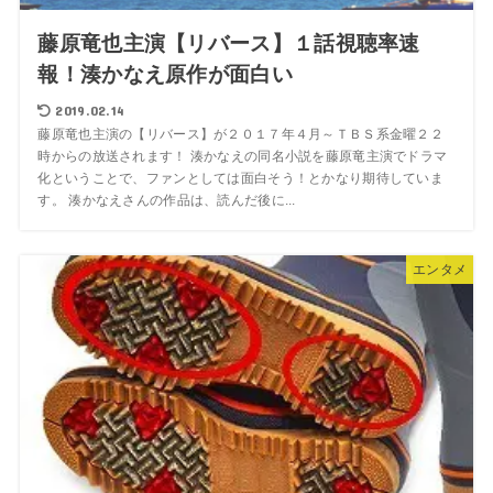
藤原竜也主演【リバース】１話視聴率速
報！湊かなえ原作が面白い
2019.02.14
藤原竜也主演の【リバース】が２０１７年４月～ＴＢＳ系金曜２２
時からの放送されます！ 湊かなえの同名小説を藤原竜主演でドラマ
化ということで、ファンとしては面白そう！とかなり期待していま
す。 湊かなえさんの作品は、読んだ後に...
エンタメ