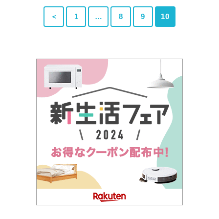
＜
1
…
8
9
10