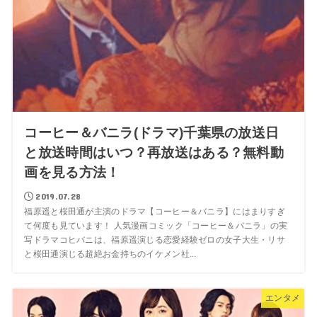
コーヒー＆バニラ(ドラマ)千葉県の放送日
と放送時間はいつ？再放送はある？無料動
画を見る方法！
2019.07.28
福原遥と桜田通が主演のドラマ【コーヒー＆バニラ】にはまりすぎ
て何度も見ています！ 人気漫画コミック「コーヒー＆バニラ」の実
写ドラマコヒバニは、福原遥演じる恋愛経験ゼロの女子大生・リサ
と桜田通演じる超絶お金持ちのイケメン社...
エンタメ