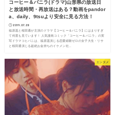
コーヒー＆バニラ(ドラマ)山形県の放送日
と放送時間・再放送はある？動画をpandor
a、daily、9tsuより安全に見る方法！
2019.07.28
福原遥と桜田通が主演のドラマ【コーヒー＆バニラ】にはまりすぎ
て何度も見ています！ 人気漫画コミック「コーヒー＆バニラ」の実
写ドラマコヒバニは、福原遥演じる恋愛経験ゼロの女子大生・リサ
と桜田通演じる超絶お金持ちのイケメン社...
エンタメ