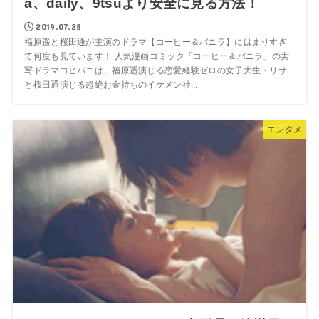
a、daily、9tsuより安全に見る方法！
2019.07.28
福原遥と桜田通が主演のドラマ【コーヒー＆バニラ】にはまりすぎ
て何度も見ています！ 人気漫画コミック「コーヒー＆バニラ」の実
写ドラマコヒバニは、福原遥演じる恋愛経験ゼロの女子大生・リサ
と桜田通演じる超絶お金持ちのイケメン社...
エンタメ