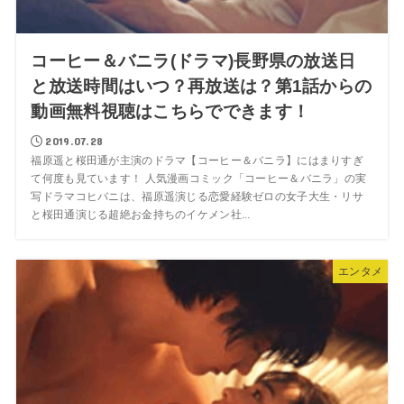
コーヒー＆バニラ(ドラマ)長野県の放送日
と放送時間はいつ？再放送は？第1話からの
動画無料視聴はこちらでできます！
2019.07.28
福原遥と桜田通が主演のドラマ【コーヒー＆バニラ】にはまりすぎ
て何度も見ています！ 人気漫画コミック「コーヒー＆バニラ」の実
写ドラマコヒバニは、福原遥演じる恋愛経験ゼロの女子大生・リサ
と桜田通演じる超絶お金持ちのイケメン社...
エンタメ