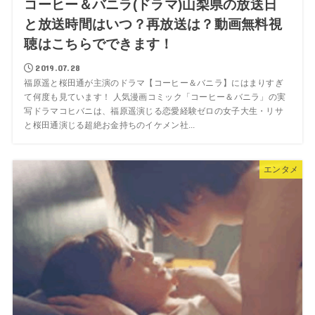
コーヒー＆バニラ(ドラマ)山梨県の放送日
と放送時間はいつ？再放送は？動画無料視
聴はこちらでできます！
2019.07.28
福原遥と桜田通が主演のドラマ【コーヒー＆バニラ】にはまりすぎ
て何度も見ています！ 人気漫画コミック「コーヒー＆バニラ」の実
写ドラマコヒバニは、福原遥演じる恋愛経験ゼロの女子大生・リサ
と桜田通演じる超絶お金持ちのイケメン社...
エンタメ