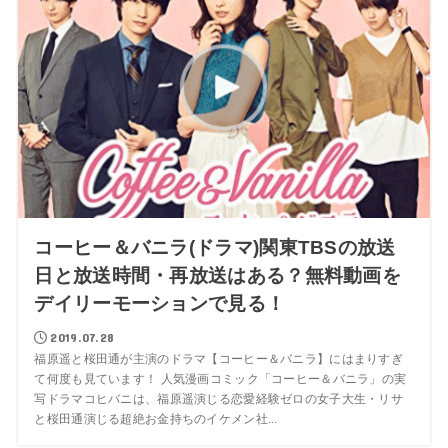
コーヒー＆バニラ(ドラマ)関東TBSの放送
日と放送時間・再放送はある？無料動画を
デイリーモーションで見る！
2019.07.28
福原遥と桜田通が主演のドラマ【コーヒー＆バニラ】にはまりすぎ
て何度も見ています！ 人気漫画コミック「コーヒー＆バニラ」の実
写ドラマコヒバニは、福原遥演じる恋愛経験ゼロの女子大生・リサ
と桜田通演じる超絶お金持ちのイケメン社...