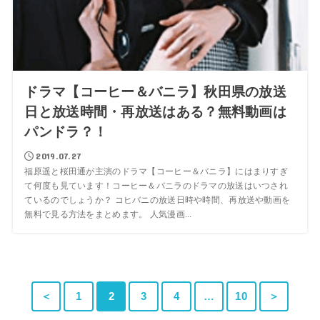
ドラマ【コーヒー＆バニラ】秋田県の放送
日と放送時間・再放送はある？無料動画は
パンドラ？！
2019.07.27
福原遥と桜田通が主演のドラマ【コーヒー＆バニラ】にはまりすぎ
て何度も見ています！コーヒー＆バニラのドラマの放送はいつされ
ているのでしょうか？ コヒバニの放送日時や時間、再放送や動画を
無料で見る方法をまとめます。 人気漫画...
＜
1
2
3
4
…
10
＞