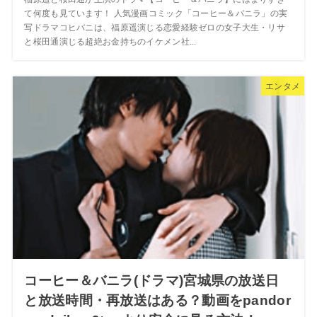
て何度も見ています！ 人気漫画コミック「コーヒー＆バニラ」の実
写ドラマコヒバニは、福原遥演じる恋愛経験ゼロの女子大生・リサ
と桜田通演じる超絶お金持ちのイケメン社...
エンタメ
コーヒー＆バニラ(ドラマ)宮城県の放送日
と放送時間・再放送はある？動画をpandor