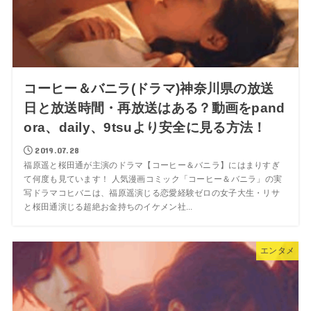
コーヒー＆バニラ(ドラマ)神奈川県の放送
日と放送時間・再放送はある？動画をpand
ora、daily、9tsuより安全に見る方法！
2019.07.28
福原遥と桜田通が主演のドラマ【コーヒー＆バニラ】にはまりすぎ
て何度も見ています！ 人気漫画コミック「コーヒー＆バニラ」の実
写ドラマコヒバニは、福原遥演じる恋愛経験ゼロの女子大生・リサ
と桜田通演じる超絶お金持ちのイケメン社...
エンタメ