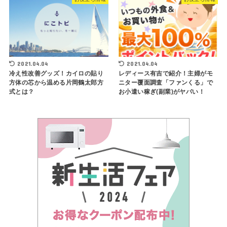
2021.04.04
2021.04.04
冷え性改善グッズ！カイロの貼り
レディース有吉で紹介！主婦がモ
方体の芯から温める片岡鶴太郎方
ニター覆面調査「ファンくる」で
式とは？
お小遣い稼ぎ(副業)がヤバい！