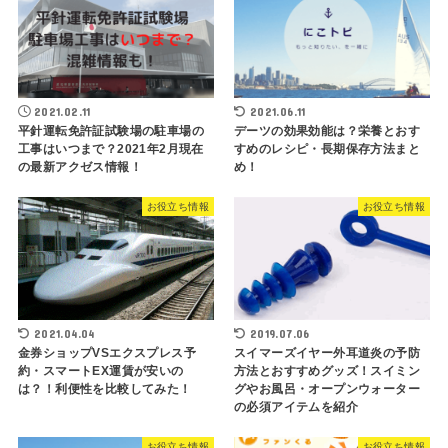
2021.02.11
2021.06.11
平針運転免許証試験場の駐車場の
デーツの効果効能は？栄養とおす
工事はいつまで？2021年2月現在
すめのレシピ・長期保存方法まと
の最新アクゼス情報！
め！
お役立ち情報
お役立ち情報
2021.04.04
2019.07.06
金券ショップVSエクスプレス予
スイマーズイヤー外耳道炎の予防
約・スマートEX運賃が安いの
方法とおすすめグッズ！スイミン
は？！利便性を比較してみた！
グやお風呂・オープンウォーター
の必須アイテムを紹介
お役立ち情報
お役立ち情報