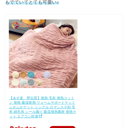
もでていてとても可愛い♪
【あす楽 即出荷】発熱 毛布 発熱コット
ン 発熱 吸湿発熱 ウォームサポートケット
ふかふかケット シングル ロマンス小杉 毛
布 綿毛布 シール織り 吸湿発熱素材 発熱ケ
ット エアコン対策