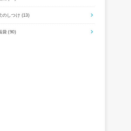
犬のしつけ
(13)
福袋
(90)