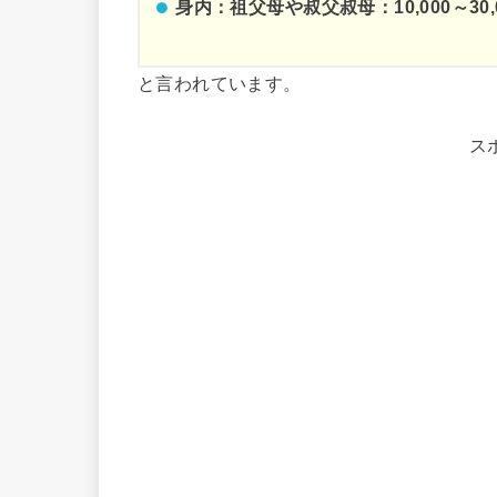
身内：祖父母や叔父叔母：10,000～30,
と言われています。
ス