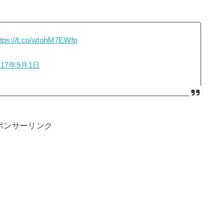
ttps://t.co/wtohM7EWfp
017年9月1日
ポンサーリンク