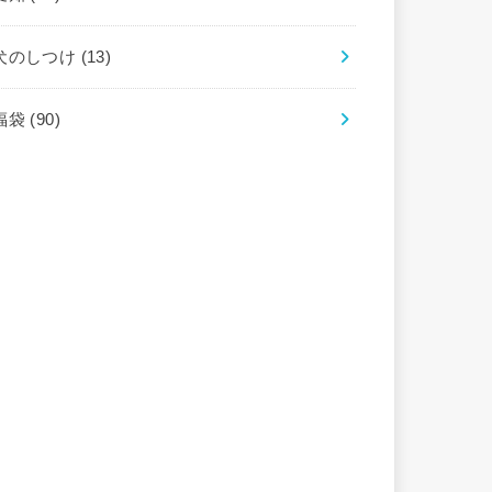
犬のしつけ
(13)
福袋
(90)