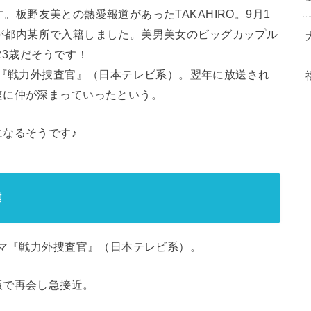
です。板野友美との熱愛報道があったTAKAHIRO。9月1
武井咲が都内某所で入籍しました。美男美女のビッグカップル
は23歳だそうです！
マ『戦力外捜査官』（日本テレビ系）。翌年に放送され
速に仲が深まっていったという。
なるそうです♪
緯
ラマ『戦力外捜査官』（日本テレビ系）。
版で再会し急接近。