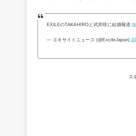
EXILEのTAKAHIROと武井咲に結婚報道
h
— エキサイトニュース (@ExciteJapan)
2
ス