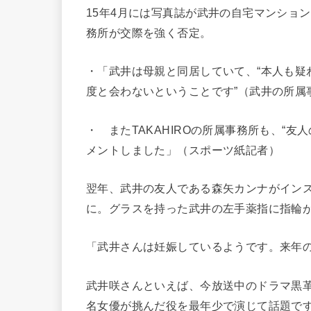
15年4月には写真誌が武井の自宅マンション
務所が交際を強く否定。
・「武井は母親と同居していて、“本人も疑
度と会わないということです”（武井の所属
・ またTAKAHIROの所属事務所も、“
メントしました」（スポーツ紙記者）
翌年、武井の友人である森矢カンナがイン
に。グラスを持った武井の左手薬指に指輪
「武井さんは妊娠しているようです。来年
武井咲さんといえば、今放送中のドラマ黒
名女優が挑んだ役を最年少で演じて話題で