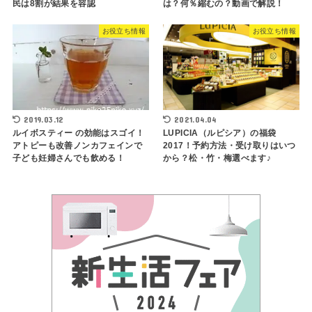
民は8割が結果を容認
は？何％縮むの？動画で解説！
お役立ち情報
お役立ち情報
2019.03.12
2021.04.04
ルイボスティー の効能はスゴイ！
LUPICIA（ルピシア）の福袋
アトピーも改善ノンカフェインで
2017！予約方法・受け取りはいつ
子ども妊婦さんでも飲める！
から？松・竹・梅選べます♪