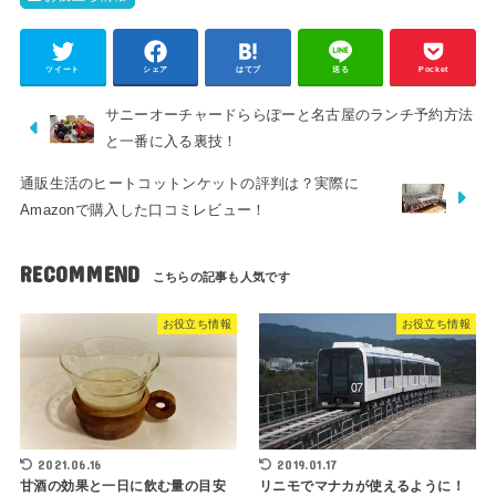
ツイート
シェア
はてブ
送る
Pocket
サニーオーチャードららぽーと名古屋のランチ予約方法
と一番に入る裏技！
通販生活のヒートコットンケットの評判は？実際に
Amazonで購入した口コミレビュー！
RECOMMEND
お役立ち情報
お役立ち情報
2021.06.16
2019.01.17
甘酒の効果と一日に飲む量の目安
リニモでマナカが使えるように！