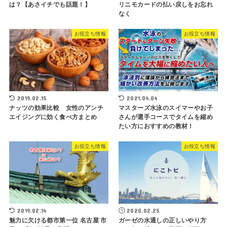
は？【あさイチでも話題！】
リニモカードの払い戻しをお忘れ
なく
お役立ち情報
お役立ち情報
2019.02.15
2021.04.04
ナッツの効果比較 女性のアンチ
マスターズ水泳のスイマーやお子
エイジングに効く食べ方まとめ
さんが選手コースでタイムを縮め
たい方におすすめの教材！
お役立ち情報
お役立ち情報
2019.02.14
2020.02.25
魅力に欠ける都市第一位 名古屋 市
ガーゼの水通しの正しいやり方