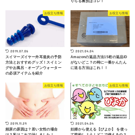
りらる裏技はコレ！
お役立ち情報
お役立ち情報
2019.07.06
2021.04.04
スイマーズイヤー外耳道炎の予防
Amazonの返品方法15桁の返品ID
方法とおすすめグッズ！スイミン
がないどこ？の時に一番かんたん
グやお風呂・オープンウォーター
に送る方法はこれ！！
の必須アイテムを紹介
お役立ち情報
お役立ち情報
2019.11.29
2021.04.04
頻尿の原因は？若い女性の場合
妊婦から使える【ぴよか】 を使っ
は？私はこれで治しました！
て節約しよう！どこで使えるの？