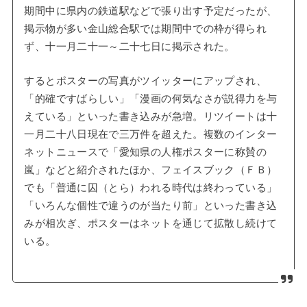
期間中に県内の鉄道駅などで張り出す予定だったが、
掲示物が多い金山総合駅では期間中での枠が得られ
ず、十一月二十一～二十七日に掲示された。
するとポスターの写真がツイッターにアップされ、
「的確ですばらしい」「漫画の何気なさが説得力を与
えている」といった書き込みが急増。リツイートは十
一月二十八日現在で三万件を超えた。複数のインター
ネットニュースで「愛知県の人権ポスターに称賛の
嵐」などと紹介されたほか、フェイスブック（ＦＢ）
でも「普通に囚（とら）われる時代は終わっている」
「いろんな個性で違うのが当たり前」といった書き込
みが相次ぎ、ポスターはネットを通じて拡散し続けて
いる。