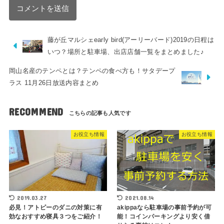
藤が丘マルシェearly bird(アーリーバード)2019の日程は
いつ？場所と駐車場、出店店舗一覧をまとめました♪
岡山名産のテンペとは？テンペの食べ方も！サタデープ
ラス 11月26日放送内容まとめ
RECOMMEND
お役立ち情報
お役立ち情報
2019.03.27
2021.08.14
必見！アトピーのダニの対策に有
akippaなら駐車場の事前予約が可
効なおすすめ寝具３つをご紹介！
能！コインパーキングより安く借