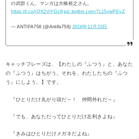
の武部くん。マンガは大橋裕之さん。
https://t.co/rQX2ViYGz8
pic.twitter.com/7L15ywPEyZ
— ANTIFA758 (@Antifa758)
2016年11月23日
キャッチフレーズは、【わたしの『ふつう』と、あなた
の『ふつう』はちがう。それを、わたしたちの『ふつ
う』にしよう。】です。
『ひとりだけ丸がり頭だ～！ 仲間外れだ～』
『でも、あなただってひとりだけ左利きよね』
『きみはひとりだけメガネだよね』