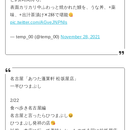
表面カリカリ中ふわっと焼かれた鰻を、うな丼、+薬
味、+出汁茶漬け✕2杯で堪能
pic.twitter.com/AGveJNPNls
— temp_00 (@temp_00)
November 28, 2021
名古屋「あつた蓬莱軒 松坂屋店」
一半ひつまぶし
2/22
食べ歩き名古屋編
名古屋と言ったらひつまぶし
ひつまぶし発祥の店