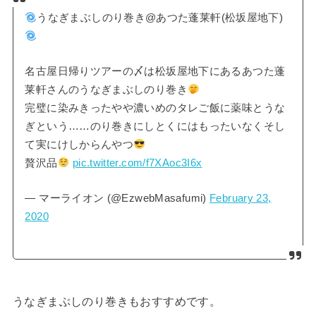
うなぎまぶしのり巻き@あつた蓬莱軒(松坂屋地下)
名古屋日帰りツアーの〆は松坂屋地下にあるあつた蓬
莱軒さんのうなぎまぶしのり巻き
完璧に染みきったやや濃いめのタレご飯に薬味とうな
ぎという……のり巻きにしとくにはもったいなくそし
て実にけしからんやつ
贅沢品
pic.twitter.com/f7XAoc3I6x
— マーライオン (@EzwebMasafumi)
February 23,
2020
うなぎまぶしのり巻きもおすすめです。