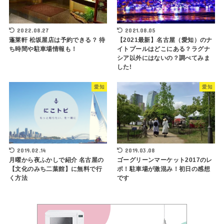
2022.08.27
2021.08.05
蓬莱軒 松坂屋店は予約できる？ 待
【2021最新】名古屋（愛知）のナ
ち時間や駐車場情報も！
イトプールはどこにある？ラグナ
シア以外にはないの？調べてみま
した!
愛知
愛知
2019.02.14
2019.03.08
月曜から夜ふかしで紹介 名古屋の
ゴーグリーンマーケット2017のレ
【文化のみち二葉館】に無料で行
ポ！駐車場が激混み！初日の感想
く方法
です