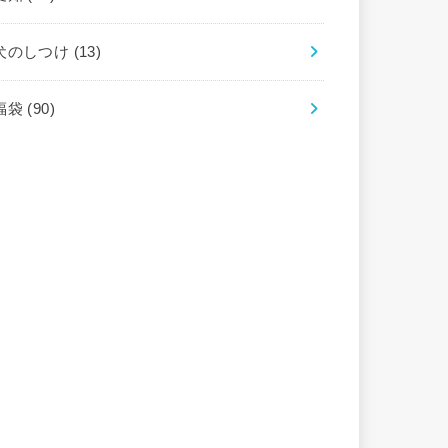
犬のしつけ
(13)
福袋
(90)