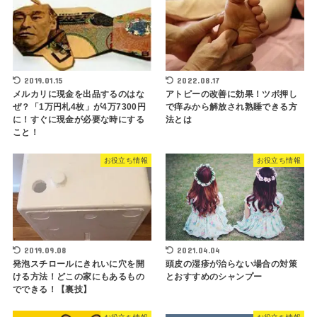
2019.01.15
2022.08.17
メルカリに現金を出品するのはな
アトピーの改善に効果！ツボ押し
ぜ？「1万円札4枚」が4万7300円
で痒みから解放され熟睡できる方
に！すぐに現金が必要な時にする
法とは
こと！
お役立ち情報
お役立ち情報
2019.09.08
2021.04.04
発泡スチロールにきれいに穴を開
頭皮の湿疹が治らない場合の対策
ける方法！どこの家にもあるもの
とおすすめのシャンプー
でできる！【裏技】