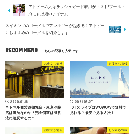
アトピーの人はラッシュガード着用がマスト!プール・
海にも必須のアイテム
スイミングのゴーグルでアレルギーが起きる！アトピー
におすすめのゴーグルを紹介します
RECOMMEND
お役立ち情報
お役立ち情報
2020.01.18
2021.03.27
ネトマル難波道頓堀店・東京池袋
TXTのライブはWOWOWで無料で
店は違法なのか？完全個室は風営
見れる？最安で見る方法！
法に違反するの？
お役立ち情報
お役立ち情報