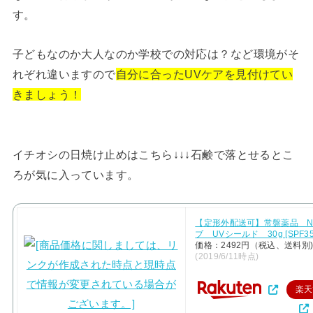
す。
子どもなのか大人なのか学校での対応は？など環境がそ
れぞれ違いますので
自分に合ったUVケアを見付けてい
きましょう！
イチオシの日焼け止めはこちら↓↓↓石鹸で落とせるとこ
ろが気に入っています。
【定形外配送可】常盤薬品 N
ブ UVシールド 30g [SPF35
価格：2492円（税込、送料別
(2019/6/11時点)
楽天