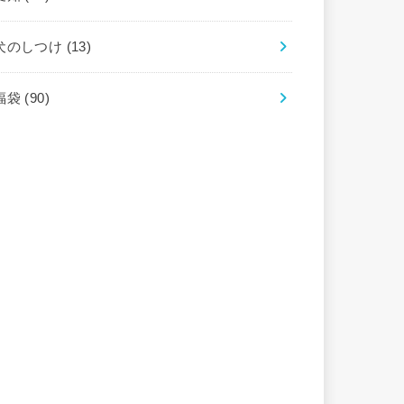
犬のしつけ
(13)
福袋
(90)