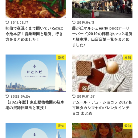
2019.02.17
2019.04.13
味仙で夜遅くまで開いているのは
藤が丘マルシェearly bird(アーリ
今池本店！営業時間と場所、行き
ーバード)2019の日程はいつ？場所
方をまとめました！
と駐車場、出店店舗一覧をまとめ
ました♪
愛知
愛知
2022.04.24
2019.01.07
【2022年版】東山動植物園の駐車
アムール・デュ・ショコラ 2017名
場の混雑回避法と裏技！
古屋タカシマヤのバレンタインチ
ョコ まとめ
愛知
愛知