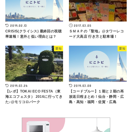
2019.02.13
2017.03.05
CRISIS(クライシス) 最終回の視聴
ＳＭＡＰの「聖地」@タワーレコ
率速報！意外と低い理由とは？
ード大高店 行き方と駐車場！
愛知
愛知
2019.03.26
2019.03.08
【レポ】TOKAI ECO FESTA（東
【コードブルー】１期と２期の再
海エコフェスタ） 2016に行ってき
放送日程まとめ！仙台・静岡・広
た♪@モリコロパーク
島・高知・福岡・佐賀・広島