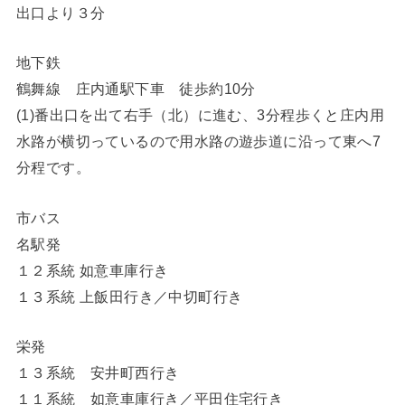
出口より３分
地下鉄
鶴舞線 庄内通駅下車 徒歩約10分
(1)番出口を出て右手（北）に進む、3分程歩くと庄内用
水路が横切っているので用水路の遊歩道に沿って東へ7
分程です。
市バス
名駅発
１２系統 如意車庫行き
１３系統 上飯田行き／中切町行き
栄発
１３系統 安井町西行き
１１系統 如意車庫行き／平田住宅行き