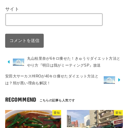
サイト
丸山桂里奈が6キロ痩せた！きゅうりダイエット方法と
やり方『明日は我がミーティングSP』放送
安田大サーカスHIROが40キロ痩せたダイエット方法と
は？頬が黒い理由も解説！
RECOMMEND
愛知
愛知