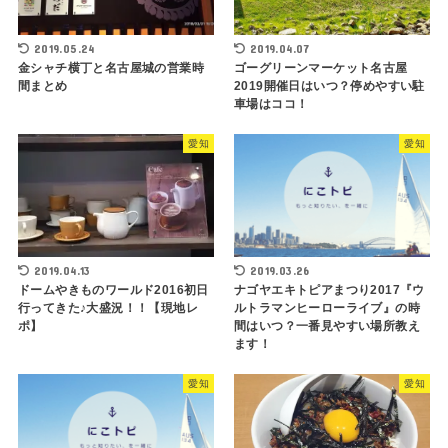
2019.05.24
2019.04.07
金シャチ横丁と名古屋城の営業時
ゴーグリーンマーケット名古屋
間まとめ
2019開催日はいつ？停めやすい駐
車場はココ！
愛知
愛知
2019.04.13
2019.03.26
ドームやきものワールド2016初日
ナゴヤエキトピアまつり2017『ウ
行ってきた♪大盛況！！【現地レ
ルトラマンヒーローライブ』の時
ポ】
間はいつ？一番見やすい場所教え
ます！
愛知
愛知