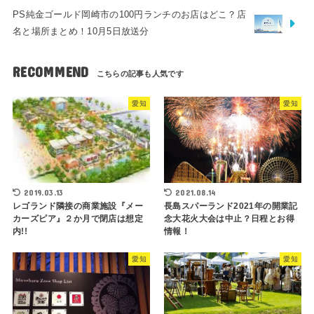
PS純金ゴールド岡崎市の100円ランチのお店はどこ？店
名と場所まとめ！10月5日放送分
RECOMMEND
愛知
愛知
2019.03.13
2021.08.14
レゴランド隣接の商業施設『メー
長島スパーランド2021年の開業記
カーズピア』２か月で閉店は想定
念大花火大会は中止？日程とお得
内!!
情報！
愛知
愛知