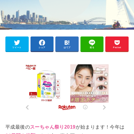
ツイート
シェア
はてブ
送る
Pocket
平成最後の
が始まります！今年は
スーちゃん祭り2019