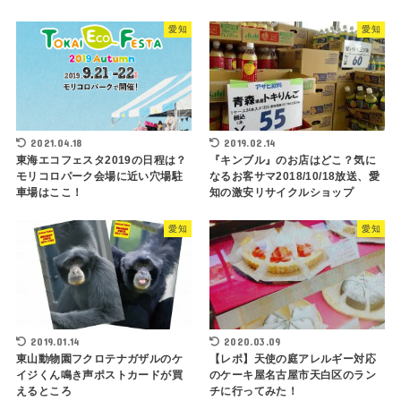
愛知
愛知
2021.04.18
2019.02.14
東海エコフェスタ2019の日程は？
『キンブル』のお店はどこ？気に
モリコロパーク会場に近い穴場駐
なるお客サマ2018/10/18放送、愛
車場はここ！
知の激安リサイクルショップ
愛知
愛知
2019.01.14
2020.03.09
東山動物園フクロテナガザルのケ
【レポ】天使の庭アレルギー対応
イジくん鳴き声ポストカードが買
のケーキ屋名古屋市天白区のラン
えるところ
チに行ってみた！