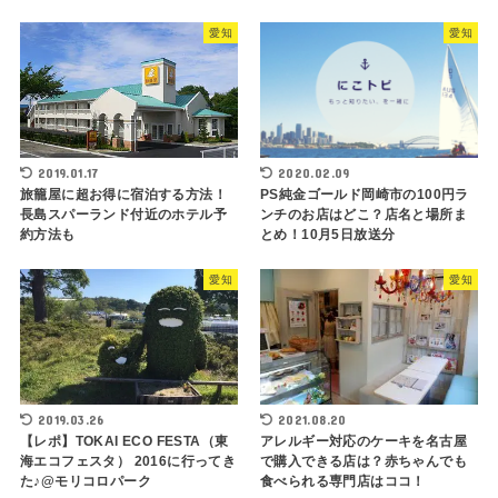
愛知
愛知
2019.01.17
2020.02.09
旅籠屋に超お得に宿泊する方法！
PS純金ゴールド岡崎市の100円ラ
長島スパーランド付近のホテル予
ンチのお店はどこ？店名と場所ま
約方法も
とめ！10月5日放送分
愛知
愛知
2019.03.26
2021.08.20
【レポ】TOKAI ECO FESTA（東
アレルギー対応のケーキを名古屋
海エコフェスタ） 2016に行ってき
で購入できる店は？赤ちゃんでも
た♪@モリコロパーク
食べられる専門店はココ！