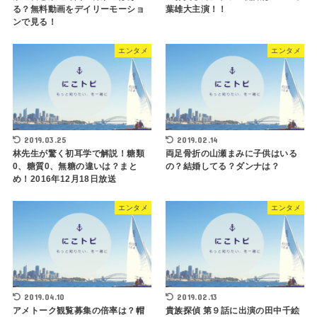
る？無料動画をデイリーモーショ
葉雄大主演！！
ンで見る！
エンタメ
エンタメ
2019.03.25
2019.02.14
林先生が驚く初耳学で解説！糖類
両足骨折の山瀬まみに子供はいる
0、糖質0、無糖の違いは？まと
の？結婚してる？ダンナは？
め！2016年12月18日放送
エンタメ
エンタメ
2019.04.10
2019.02.13
アメトーク観覧募集の倍率は？帽
貴族探偵 第９話に出演の田中千絵