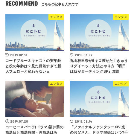
RECOMMEND
エンタメ
エンタメ
2019.02.13
2019.03.27
コードブルー３キャストの実年齢
丸山桂里奈が6キロ痩せた！きゅう
と役の年齢は？見た目若すぎて新
りダイエット方法とやり方『明日
人フェローと変わらないｗ
は我がミーティングSP』放送
エンタメ
エンタメ
2019.07.28
2019.02.14
コーヒー＆バニラ(ドラマ)福井県の
「ファイナルファンタジーXIV 光
放送日と放送時間・再放送はあ
のお父さん」ドラマ開始はいつ?千