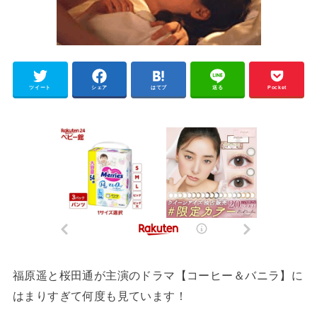
ツイート
シェア
はてブ
送る
Pocket
福原遥と桜田通が主演のドラマ【コーヒー＆バニラ】に
はまりすぎて何度も見ています！