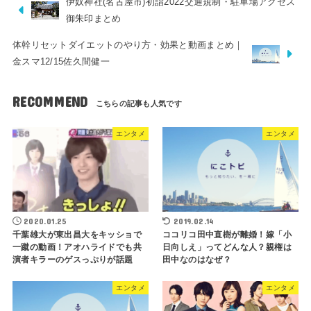
伊奴神社(名古屋市)初詣2022交通規制・駐車場アクセス
御朱印まとめ
体幹リセットダイエットのやり方・効果と動画まとめ｜
金スマ12/15佐久間健一
RECOMMEND
エンタメ
エンタメ
2020.01.25
2019.02.14
千葉雄大が東出昌大をキッショで
ココリコ田中直樹が離婚！嫁「小
一蹴の動画！アオハライドでも共
日向しえ」ってどんな人？親権は
演者キラーのゲスっぷりが話題
田中なのはなぜ？
エンタメ
エンタメ