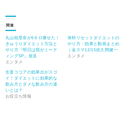
関連
丸山桂里奈が6キロ痩せた！
体幹リセットダイエットの
きゅうりダイエット方法と
やり方・効果と動画まとめ
やり方『明日は我がミーテ
｜金スマ12/15佐久間健一
ィングSP』放送
エンタメ
エンタメ
生姜ココアの効果出がスゴ
イ！ダイエットに効果的な
飲み方とダメな飲み方の違
いとは？
お役立ち情報