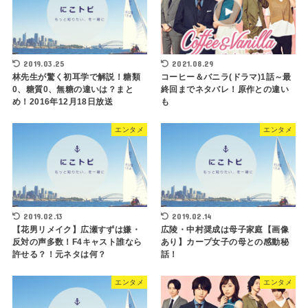
2019.03.25
2021.08.29
林先生が驚く初耳学で解説！糖類
コーヒー＆バニラ(ドラマ)1話～最
0、糖質0、無糖の違いは？まと
終回までネタバレ！原作との違い
め！2016年12月18日放送
も
エンタメ
エンタメ
2019.02.13
2019.02.14
【花男リメイク】広瀬すずは嫌・
広陵・中村奨成は母子家庭【画像
反対の声多数！F4キャスト誰なら
あり】カープ女子の母との感動秘
許せる？！元ネタは何？
話！
エンタメ
エンタメ