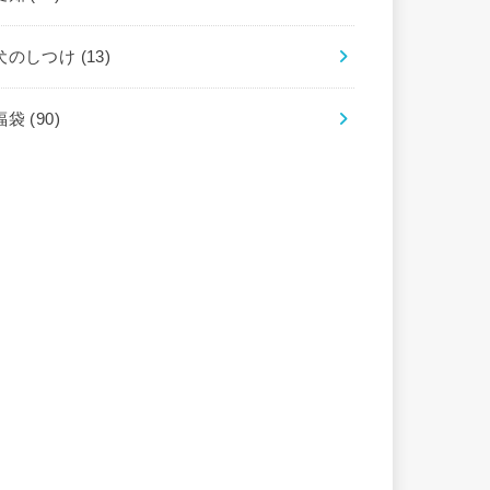
犬のしつけ
(13)
福袋
(90)