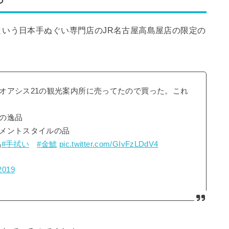
いう日本手ぬぐい専門店のJR名古屋高島屋店の限定の
オアシス21の観光案内所に売ってたので買った。これ
の逸品
メントスタイルの品
品
#手拭い
#金鯱
pic.twitter.com/GIvFzLDdV4
2019