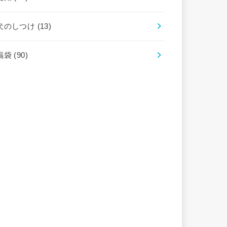
犬のしつけ
(13)
福袋
(90)