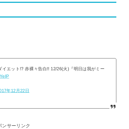
エット!? 赤裸々告白!! 12/26(火)『明日は我がミー
rYeIP
017年12月22日
ポンサーリンク