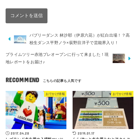
バブリーダンス 林沙耶（伊原六花）が紅白出場！？高
校生ダンス平野ノラ×荻野目洋子で芸能界入り！
プライムツリー赤池プレオープンに行って来ました！現
地レポートをお届け♪
RECOMMEND
おでかけ情報
おでかけ情報
2017.04.28
2019.01.17