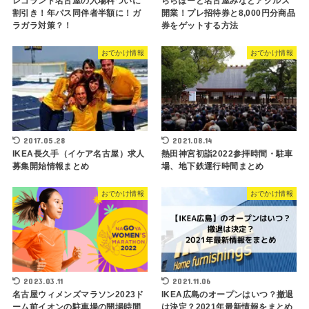
レゴランド名古屋の入場料ついに
ららぽーと名古屋みなとアクルス
割引き！年パス同伴者半額に！ガ
開業！プレ招待券と8,000円分商品
ラガラ対策？！
券をゲットする方法
おでかけ情報
おでかけ情報
2017.05.28
2021.08.14
IKEA長久手（イケア名古屋）求人
熱田神宮初詣2022参拝時間・駐車
募集開始情報まとめ
場、地下鉄運行時間まとめ
おでかけ情報
おでかけ情報
2023.03.11
2021.11.06
名古屋ウィメンズマラソン2023ド
IKEA広島のオープンはいつ？撤退
ーム前イオンの駐車場の開場時間
は決定？2021年最新情報をまとめ