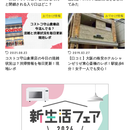
と閉鎖される入り口はどこ？
てみた
おでかけ情報
おでかけ情報
2021.08.23
2019.03.27
コストコ守山倉庫店の今日の混雑
【口コミ】大阪の格安ホテルシャ
状況は？渋滞情報を毎日更新！現
ンゼリゼ東心斎橋のレポ！駅徒歩6
地レポ
分！女子一人でも安心！