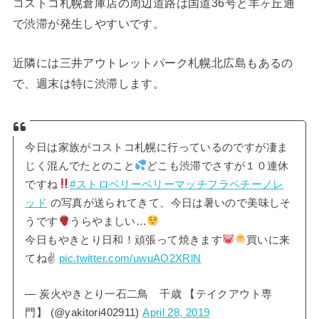
コストコ札幌倉庫店の周辺道路は国道36号と羊ヶ丘通
で渋滞が発生しやすいです。
近隣には三井アウトレットパーク札幌北広島もあるの
で、週末は特に渋滞します。
今日は家族がコストコ札幌に行っているのですが凄ま
じく混んでたとのこと
どこも渋滞でさすが１０連休
ですね
#ストロベリーベリーマッチフラペチーノレ
ッド
の写真が送られてきて、今日は暑いので美味しそ
うです
うらやましい…
今日もやきとり日和！頑張って焼きます
買いに来
てね✌
pic.twitter.com/uwuAO2XRlN
— 炭火やきとり一石二鳥 千歳 【テイクアウト専
門】 (@yakitori402911)
April 28, 2019