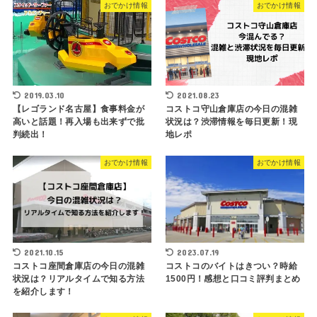
おでかけ情報
おでかけ情報
2019.03.10
2021.08.23
【レゴランド名古屋】食事料金が
コストコ守山倉庫店の今日の混雑
高いと話題！再入場も出来ずで批
状況は？渋滞情報を毎日更新！現
判続出！
地レポ
おでかけ情報
おでかけ情報
2021.10.15
2023.07.19
コストコ座間倉庫店の今日の混雑
コストコのバイトはきつい？時給
状況は？リアルタイムで知る方法
1500円！感想と口コミ評判まとめ
を紹介します！