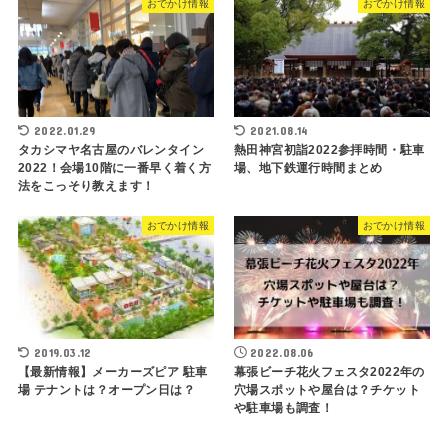
おでかけ情報
おでかけ情報
2022.01.29
2021.08.14
タカシマヤ名古屋のバレンタイン
熱田神宮初詣2022参拝時間・駐車
2022！会場10階に一番早く着く方
場、地下鉄運行時間まとめ
法をこっそり教えます！
おでかけ情報
おでかけ情報
2019.03.12
2022.08.06
【最新情報】メーカーズピア 駐車
幕張ビーチ花火フェスタ2022年の
場 テナントは？オープン日は？
穴場スポットや屋台は？チケット
や駐車場も調査！