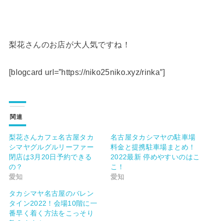
梨花さんのお店が大人気ですね！
[blogcard url=”https://niko25niko.xyz/rinka″]
関連
梨花さんカフェ名古屋タカ
名古屋タカシマヤの駐車場
シマヤグルグルリーファー
料金と提携駐車場まとめ！
閉店は3月20日予約できる
2022最新 停めやすいのはこ
の？
こ！
愛知
愛知
タカシマヤ名古屋のバレン
タイン2022！会場10階に一
番早く着く方法をこっそり