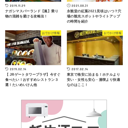
2019.11.29
2021.08.31
ナガシマスパーランド【嵐】乗り
永観堂の紅葉2021見頃はいつ？穴
物の混雑を避ける攻略法！
場の観光スポットやライトアップ
の時間を紹介
おでかけ情報
おでかけ情報
2019.02.14
2017.02.14
【 JRゲートタワープラザ】今すぐ
東京で格安に泊まる！ホテルより
食べたい！おすすめレストラン３
安い・女性も安心・漫喫より快適
選！たいめいけん他
なのはここ！