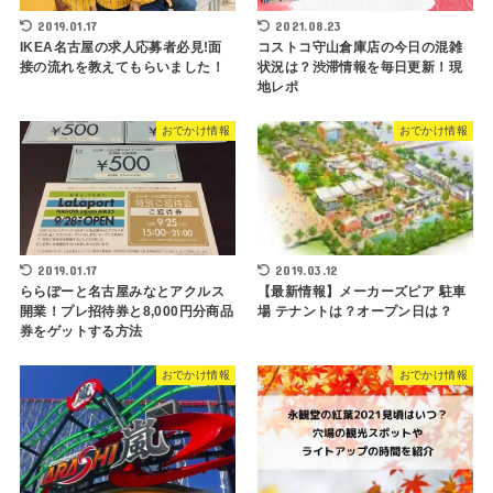
2019.01.17
2021.08.23
IKEA名古屋の求人応募者必見!面
コストコ守山倉庫店の今日の混雑
接の流れを教えてもらいました！
状況は？渋滞情報を毎日更新！現
地レポ
おでかけ情報
おでかけ情報
2019.01.17
2019.03.12
ららぽーと名古屋みなとアクルス
【最新情報】メーカーズピア 駐車
開業！プレ招待券と8,000円分商品
場 テナントは？オープン日は？
券をゲットする方法
おでかけ情報
おでかけ情報