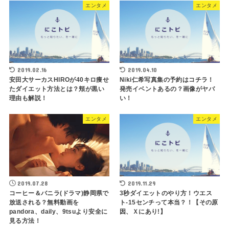
エンタメ
エンタメ
2019.02.16
2019.04.10
安田大サーカスHIROが40キロ痩せ
Niki仁希写真集の予約はコチラ！
たダイエット方法とは？頬が黒い
発売イベントあるの？画像がヤバ
理由も解説！
い！
エンタメ
エンタメ
2019.07.28
2019.11.29
コーヒー＆バニラ(ドラマ)静岡県で
3秒ダイエットのやり方！ウエス
放送される？無料動画を
ト-15センチって本当？！【その原
pandora、daily、9tsuより安全に
因、Ｘにあり!】
見る方法！