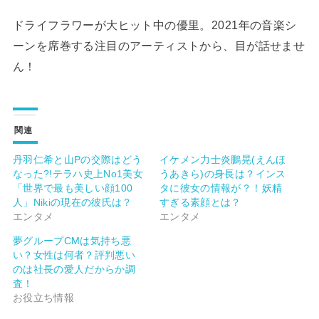
ドライフラワーが大ヒット中の優里。2021年の音楽シ
ーンを席巻する注目のアーティストから、目が話せませ
ん！
関連
丹羽仁希と山Pの交際はどう
イケメン力士炎鵬晃(えんほ
なった?!テラハ史上No1美女
うあきら)の身長は？インス
「世界で最も美しい顔100
タに彼女の情報が？！妖精
人」Nikiの現在の彼氏は？
すぎる素顔とは？
エンタメ
エンタメ
夢グループCMは気持ち悪
い？女性は何者？評判悪い
のは社長の愛人だからか調
査！
お役立ち情報