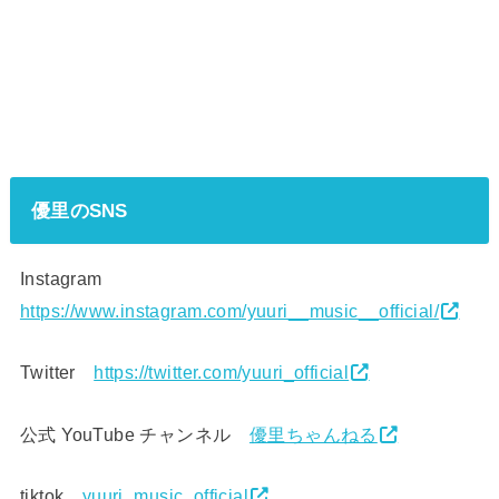
優里のSNS
Instagram
https://www.instagram.com/yuuri__music__official/
Twitter
https://twitter.com/yuuri_official
公式 YouTube チャンネル
優里ちゃんねる
tiktok
yuuri_music_official