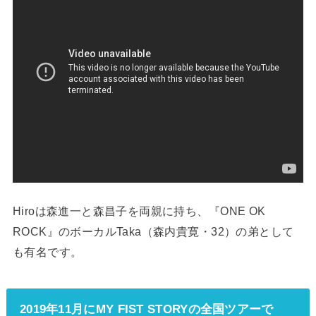
Hiroは森進一と森昌子を両親に持ち、『ONE OK
ROCK』のボーカルTaka（森内貴寛・32）の弟として
も有名です。
2019年11月にMY FIST STORYの全国ツアーで