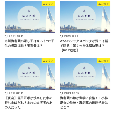
エンタメ
エンタメ
2021.08.15
2019.11.29
市川海老蔵の隠し子は今いくつ?子
AYAのシックスパックが深イイ話
供の母親は誰？養育費は？
で話題！驚くべき体脂肪率は？
【6/12放送】
エンタメ
エンタメ
2019.02.15
2021.08.15
【夜会】窪田正孝が洗車した車の
海老蔵の娘が青学に合格！！小林
持ち主はだれ？まれの出演者のあ
麻央の母校・海老蔵の最終学歴は
の人だった！
どこ？