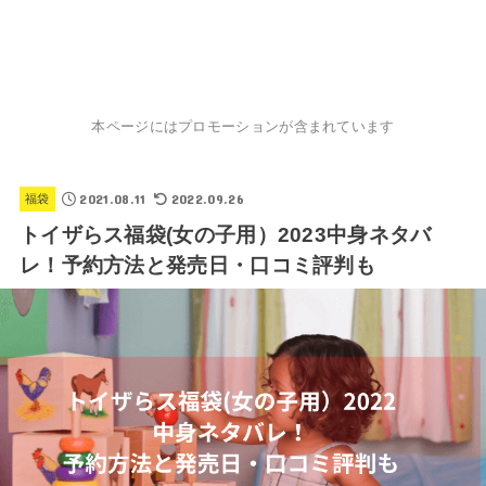
本ページにはプロモーションが含まれています
2021.08.11
2022.09.26
福袋
トイザらス福袋(女の子用）2023中身ネタバ
レ！予約方法と発売日・口コミ評判も