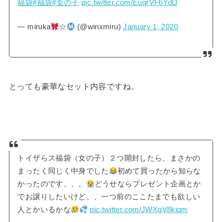
福袋
#福袋
#女の子
pic.twitter.com/EuqrVF6YdD
— miruka
☆
(@winxmiru)
January 1, 2020
とっても豪華なセット内容ですね。
トイザらス福袋（女の子）２つ開封したら、まさかの
まったく同じく中身でした
初めて買ったから知らな
かったのです、、。
どうせならプレゼント企画とか
でお譲りしたいけど、、一つ前のここたまでも欲しい
人とかいるかな
pic.twitter.com/JWXgV8kiqm