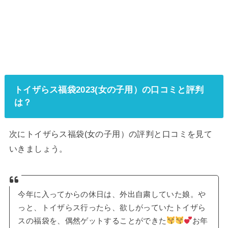
トイザらス福袋2023(女の子用）の口コミと評判
は？
次にトイザらス福袋(女の子用）の評判と口コミを見て
いきましょう。
今年に入ってからの休日は、外出自粛していた娘。や
っと、トイザらス行ったら、欲しがっていたトイザら
スの福袋を、偶然ゲットすることができた
お年