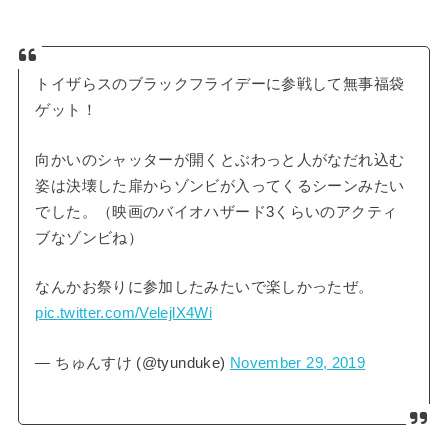
トイザらスのブラックフライデーに参戦して無事福袋
ゲット！
向かいのシャッターが開くとぶわっと人がなだれ込む
姿は決壊した扉からゾンビが入ってくるシーンみたい
でした。（映画のバイオハザード3くらいのアクティ
ブなゾンビね）
なんかお祭りに参加したみたいで楽しかったぜ。
pic.twitter.com/VelejlX4Wi
— ちゅんすけ (@tyunduke)
November 29, 2019