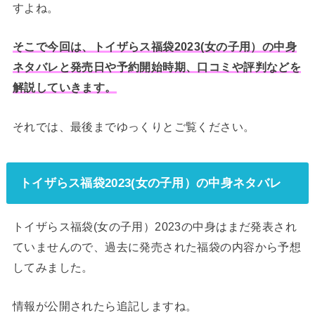
すよね。
そこで今回は、トイザらス福袋2023(女の子用）の中身
ネタバレと発売日や予約開始時期、口コミや評判などを
解説していきます。
それでは、最後までゆっくりとご覧ください。
トイザらス福袋2023(女の子用）の中身ネタバレ
トイザらス福袋(女の子用）2023の中身はまだ発表され
ていませんので、過去に発売された福袋の内容から予想
してみました。
情報が公開されたら追記しますね。