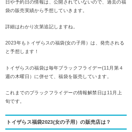
日や予約日の情報は、公開されていないので、過去の福
袋の販売実績から予想していきます。
詳細はわかり次第追記しますね。
2023年もトイザらスの福袋(女の子用）は、発売される
と予想します！
トイザらスの福袋は毎年ブラックフライデー(11月第４
週の木曜日）に併せて、福袋を販売しています。
これまでのブラックフライデーの情報解禁日は11月上
旬です。
トイザらス福袋2023(女の子用）の販売店は？