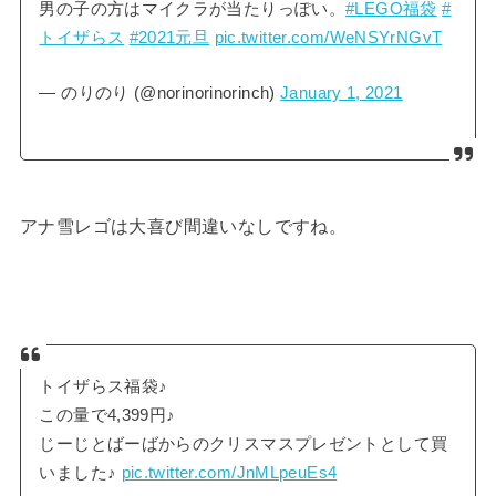
男の子の方はマイクラが当たりっぽい。
#LEGO福袋
#
トイザらス
#2021元旦
pic.twitter.com/WeNSYrNGvT
— のりのり (@norinorinorinch)
January 1, 2021
アナ雪レゴは大喜び間違いなしですね。
トイザらス福袋♪
この量で4,399円♪
じーじとばーばからのクリスマスプレゼントとして買
いました♪
pic.twitter.com/JnMLpeuEs4