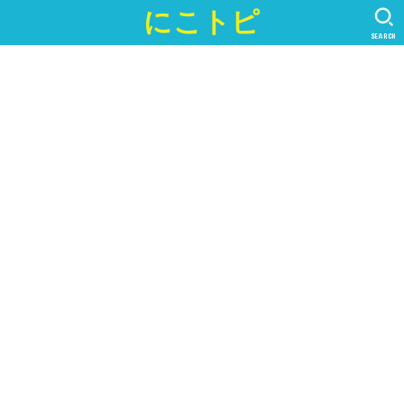
にこトピ
SEARCH