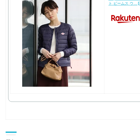
ト ビームス ウ…