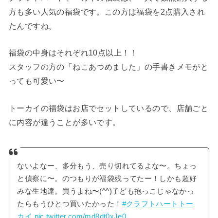
方も多い人気の福袋です。この方は福袋を2点購入され
たんですね。
福袋の中身はそれぞれ10点以上！！
スタッフの方の「ねこあつめました」の手書きメモがと
っても可愛い〜
トーカイの福袋はお店でセットしているので、店舗ごと
に内容が違うことが多いです。
ないよなー、多分もう、売り切れてるよな〜。ちょっ
と偵察に〜。のつもりが福袋残ってたー！しかも超好
みな生地達。買うよね〜(^^)子ども抱っこじゃなかっ
たらもうひとつ買いたかった！
#クラフトハートトー
カイ
pic.twitter.com/md8dt0xJe0