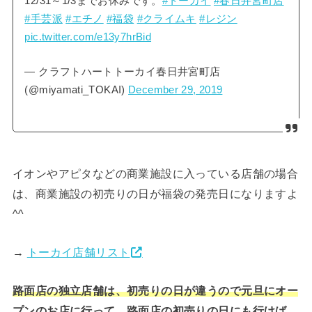
12/31～1/3までお休みです。
#トーカイ
#春日井宮町店
#手芸派
#エチノ
#福袋
#クライムキ
#レジン
pic.twitter.com/e13y7hrBid
— クラフトハートトーカイ春日井宮町店
(@miyamati_TOKAI)
December 29, 2019
イオンやアピタなどの商業施設に入っている店舗の場合
は、商業施設の初売りの日が福袋の発売日になりますよ
^^
→
トーカイ店舗リスト
路面店の独立店舗は、初売りの日が違うので元旦にオー
プンのお店に行って、路面店の初売りの日にも行けば、