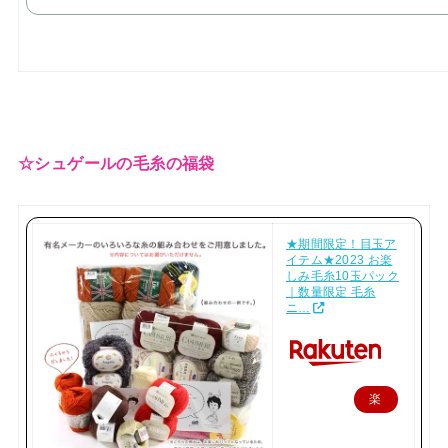
☆シュゲールの毛糸の福袋
★期間限定！目玉ア
イテム★2023 お楽
しみ毛糸10玉パック
｜数量限定 毛糸
ニ…
楽
天