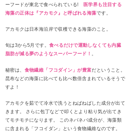
ーフードが東北で食べられている!
医学界も注目する
海藻の正体は『アカモク』と呼ばれる海藻
です。
アカモクは日本海沿岸で収穫できる海藻のこと。
旬は3から5月です。
食べるだけで運動しなくても内臓
脂肪が減る夢のようなスーパーフード！
。
秘密は、
食物繊維「フコダイン」が豊富
だということ。
昆布などの海藻に比べても比べ数倍含まれているそうで
すよ！
アカモクを茹でて冷水で洗うとねばねばした成分が出て
きます。 さらに包丁などで叩くとより粘り気が出てき
てモチモチになります。 このネバネバ成分が、海藻類
に含まれる「フコイダン」という食物繊維なのです。