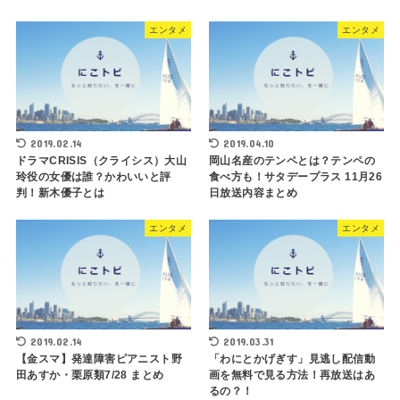
エンタメ
エンタメ
2019.02.14
2019.04.10
ドラマCRISIS（クライシス）大山
岡山名産のテンペとは？テンペの
玲役の女優は誰？かわいいと評
食べ方も！サタデープラス 11月26
判！新木優子とは
日放送内容まとめ
エンタメ
エンタメ
2019.02.14
2019.03.31
【金スマ】発達障害ピアニスト野
「わにとかげぎす」見逃し配信動
田あすか・栗原類7/28 まとめ
画を無料で見る方法！再放送はあ
るの？！