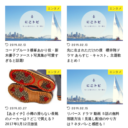
エンタメ
エンタメ
2019.02.13
2019.02.13
コードブルー３横峯あかり役・新
先に生まれただけの僕 櫻井翔ド
木優子ファースト写真集が可愛す
ラマ あらすじ・キャスト。主題歌
ぎると話題!
まとめ！
エンタメ
エンタメ
2019.03.27
2019.02.15
【あさイチ】小樽の滑らない長靴
リバース ドラマ 動画 ５話の無料
のメーカーは？どこで買える？
視聴方法！見逃し配信のやり方
2017年1月12日放送
は？ネタバレと感想も！