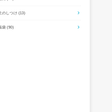
犬のしつけ
(13)
福袋
(90)