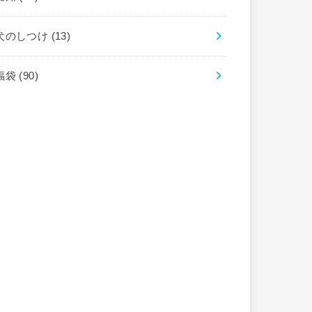
犬のしつけ
(13)
福袋
(90)