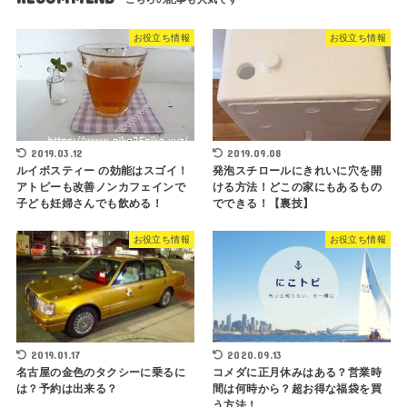
お役立ち情報
お役立ち情報
2019.03.12
2019.09.08
ルイボスティー の効能はスゴイ！
発泡スチロールにきれいに穴を開
アトピーも改善ノンカフェインで
ける方法！どこの家にもあるもの
子ども妊婦さんでも飲める！
でできる！【裏技】
お役立ち情報
お役立ち情報
2019.01.17
2020.09.13
名古屋の金色のタクシーに乗るに
コメダに正月休みはある？営業時
は？予約は出来る？
間は何時から？超お得な福袋を買
う方法！