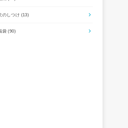
犬のしつけ
(13)
福袋
(90)