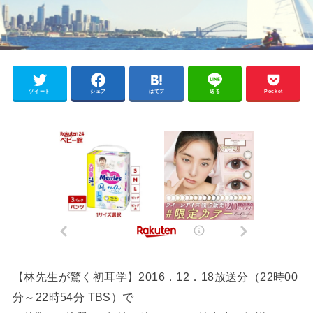
ツイート
シェア
はてブ
送る
Pocket
【林先生が驚く初耳学】2016．12．18放送分（22時00
分～22時54分 TBS）で