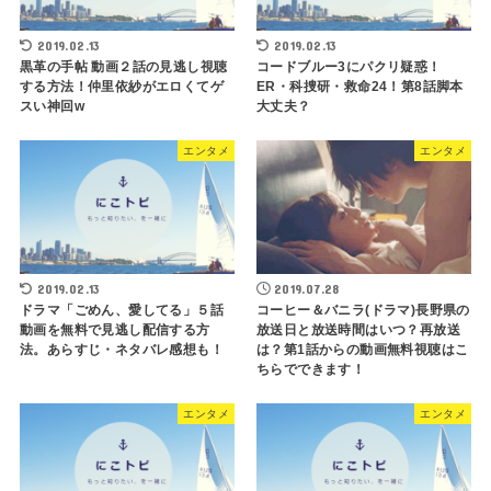
2019.02.13
2019.02.13
黒革の手帖 動画２話の見逃し視聴
コードブルー3にパクリ疑惑！
する方法！仲里依紗がエロくてゲ
ER・科捜研・救命24！第8話脚本
スい神回w
大丈夫？
エンタメ
エンタメ
2019.02.13
2019.07.28
ドラマ「ごめん、愛してる」５話
コーヒー＆バニラ(ドラマ)長野県の
動画を無料で見逃し配信する方
放送日と放送時間はいつ？再放送
法。あらすじ・ネタバレ感想も！
は？第1話からの動画無料視聴はこ
ちらでできます！
エンタメ
エンタメ