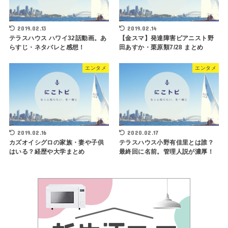
2019.02.13
2019.02.14
テラスハウス ハワイ32話動画。あ
【金スマ】発達障害ピアニスト野
らすじ・ネタバレと感想！
田あすか・栗原類7/28 まとめ
エンタメ
エンタメ
2019.02.16
2020.02.17
カズオイシグロの家族・妻や子供
テラスハウス小野有佳里とは誰？
はいる？経歴や大学まとめ
最終回に名前。管理人説が濃厚！