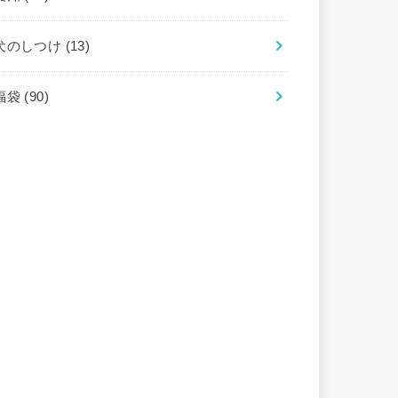
犬のしつけ
(13)
福袋
(90)