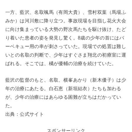
一方、藍沢、名取颯馬（有岡大貴）、雪村双葉（馬場ふ
みか）は河川敷に降り立つ。事故現場を目指し花火大会
に向け集まっている大勢の野次馬たちを駆け抜け、たど
り着いた患者の姿を発見し驚く。8歳の少年の首にはバ
ーベキュー用の串が刺さっていた。現場での処置は難し
いとの名取の判断で、少年はすぐさま翔北の初療室に運
ばれる。そこでは、橘が優輔の治療を続けていた。
藍沢の監督のもと、名取、横峯あかり（新木優子）は少
年の治療にあたる。白石恵（新垣結衣）たちも加わる
が、少年の治療にはあらゆる困難が立ちはだかってい
た。
出典：公式サイト
スポンサーリンク