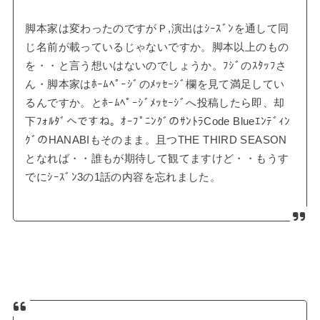
脚本家は変わったのですがＰ,演出はｼｰｽﾞﾝを通して同
じ名前が載っているじゃないですか。脚本以上のもの
を・・と言う想いはないのでしょうか。ﾌｼﾞのｽﾀｯﾌさ
ん・脚本家はﾎｰﾑﾍﾟｰｼﾞのﾒｯｾｰｼﾞ欄を見て満足してい
るんですか。とﾎｰﾑﾍﾟｰｼﾞﾒｯｾｰｼﾞへ投稿したら即、却
下ﾌｫﾙﾀﾞへですね。ｵｰﾌﾟﾆﾝｸﾞのｻﾝﾄﾗCode Blueｴﾝﾃﾞｨﾝ
ｸﾞのHANABIもそのまま。且つTHE THIRD SEASON
となれば・・誰もが期待して観てますけど・・もうす
でにｼｰｽﾞﾝ3の1話の内容を忘れました。