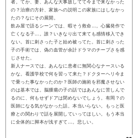
者。てか、妻、あんな大事故してて今まで来なかった
の？治療の方針、家族への説明この家族にはしなかっ
たの？なにその展開。
飲み屋で語るシーンでは、暇そう救命…。心臓発作で
亡くなる子…。誰？いきなり出て来ても感情移入でき
ない。首に刺さった子と始め被ってた。首に刺さった
子の手術では、偽の血管が余計ドラマのチープさを感
じさせた。
新人ナースでは、あんなに患者に無関心なナースいる
かな。看護学校で何を習って来た？ドクターヘリ今ま
で乗った事なかったのか？医師の施術を邪魔させない
のは基本では。脳腫瘍の子の話ではあんなに苦しんで
るのに、何もせずドアは閉めないでしょう。有岡？の
医師になる気がなかった話。本当いらない。もっと医
療との関わりで話を展開していってほしい。もう本当
に全体的に脚本が浅すぎて…。悲しい。