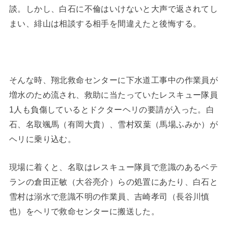
談。しかし、白石に不倫はいけないと大声で返されてし
まい、緋山は相談する相手を間違えたと後悔する。
そんな時、翔北救命センターに下水道工事中の作業員が
増水のため流され、救助に当たっていたレスキュー隊員
1人も負傷しているとドクターヘリの要請が入った。白
石、
名取颯馬（有岡大貴）
、
雪村双葉（馬場ふみか）
が
ヘリに乗り込む。
現場に着くと、名取はレスキュー隊員で意識のあるベテ
ランの倉田正敏（大谷亮介）らの処置にあたり、白石と
雪村は溺水で意識不明の作業員、吉崎孝司（長谷川慎
也）をヘリで救命センターに搬送した。