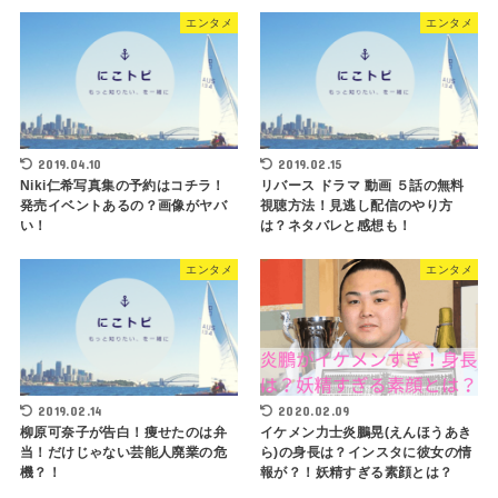
エンタメ
エンタメ
2019.04.10
2019.02.15
Niki仁希写真集の予約はコチラ！
リバース ドラマ 動画 ５話の無料
発売イベントあるの？画像がヤバ
視聴方法！見逃し配信のやり方
い！
は？ネタバレと感想も！
エンタメ
エンタメ
2019.02.14
2020.02.09
柳原可奈子が告白！痩せたのは弁
イケメン力士炎鵬晃(えんほうあき
当！だけじゃない芸能人廃業の危
ら)の身長は？インスタに彼女の情
機？！
報が？！妖精すぎる素顔とは？