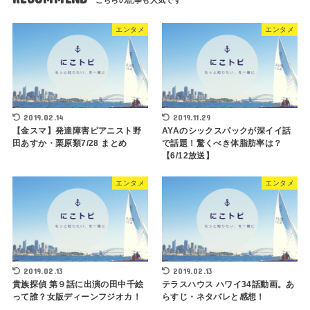
エンタメ
エンタメ
2019.02.14
2019.11.29
【金スマ】発達障害ピアニスト野
AYAのシックスパックが深イイ話
田あすか・栗原類7/28 まとめ
で話題！驚くべき体脂肪率は？
【6/12放送】
エンタメ
エンタメ
2019.02.13
2019.02.13
貴族探偵 第９話に出演の田中千絵
テラスハウス ハワイ34話動画。あ
って誰？女版ディーンフジオカ！
らすじ・ネタバレと感想！