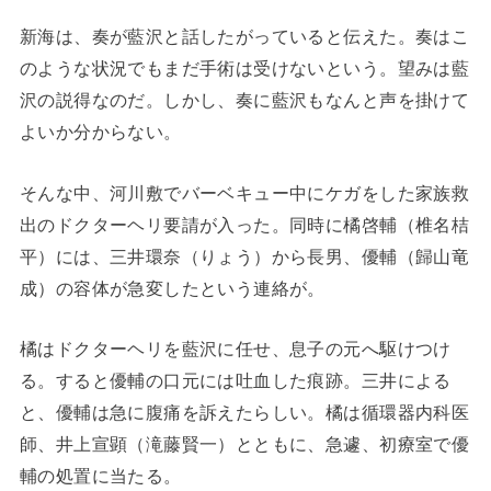
新海は、奏が藍沢と話したがっていると伝えた。奏はこ
のような状況でもまだ手術は受けないという。望みは藍
沢の説得なのだ。しかし、奏に藍沢もなんと声を掛けて
よいか分からない。
そんな中、河川敷でバーベキュー中にケガをした家族救
出のドクターヘリ要請が入った。同時に橘啓輔（椎名桔
平）には、三井環奈（りょう）から長男、優輔（歸山竜
成）の容体が急変したという連絡が。
橘はドクターヘリを藍沢に任せ、息子の元へ駆けつけ
る。すると優輔の口元には吐血した痕跡。三井による
と、優輔は急に腹痛を訴えたらしい。橘は循環器内科医
師、井上宣顕（滝藤賢一）とともに、急遽、初療室で優
輔の処置に当たる。