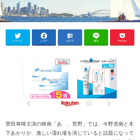
ツイート
シェア
はてブ
送る
Pocket
菅田将暉主演の映画「あゝ、荒野」では、今野杏南と木
下あかりが、激しい濡れ場を演じていると話題になって