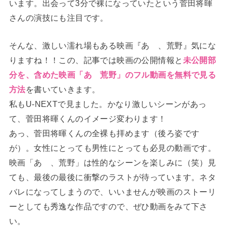
います。出会って3分で裸になっていたという菅田将暉
さんの演技にも注目です。
そんな、激しい濡れ場もある映画『あゝ、荒野』気にな
りますね！！この、記事では映画の公開情報と
未公開部
分を、含めた映画「あゝ荒野」のフル動画を無料で見る
方法
を書いていきます。
私もU-NEXTで見ました。かなり激しいシーンがあっ
て、菅田将暉くんのイメージ変わります！
あっ、菅田将暉くんの全裸も拝めます（後ろ姿です
が）。女性にとっても男性にとっても必見の動画です。
映画「あゝ、荒野」は性的なシーンを楽しみに（笑）見
ても、最後の最後に衝撃のラストが待っています。ネタ
バレになってしまうので、いいませんが映画のストーリ
ーとしても秀逸な作品ですので、ぜひ動画をみて下さ
い。