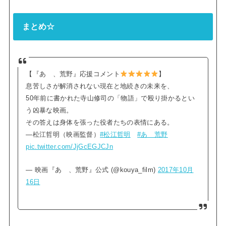
まとめ☆
【『あゝ、荒野』応援コメント
】
息苦しさが解消されない現在と地続きの未来を、
50年前に書かれた寺山修司の「物語」で殴り掛かるとい
う凶暴な映画。
その答えは身体を張った役者たちの表情にある。
—松江哲明（映画監督）
#松江哲明
#あゝ荒野
pic.twitter.com/JjGcEGJCJn
— 映画『あゝ、荒野』公式 (@kouya_film)
2017年10月
16日