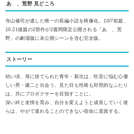
あゝ、荒野 見どころ
寺山修司が遺した唯一の長編小説を映像化。10/7前篇、
10.21後篇の2部作が2週間限定公開される「あゝ、荒
野」の劇場版に未公開シーンを含む完全版。
ストーリー
幼い頃、母に捨てられた青年・新次は、吃音に悩む心優
しい男・建二と出会う。見た目も性格も対照的なふたり
は、共にプロボクサーを目指すことに。
深い絆と友情を育み、自分を変えようと成長していく彼
らは、やがて逃れることのできない宿命に直面する。