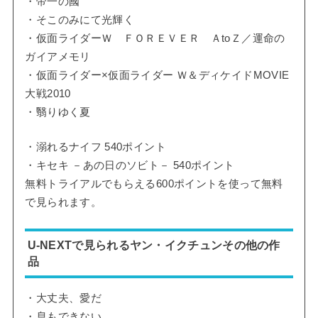
・帝一の國
・そこのみにて光輝く
・仮面ライダーＷ ＦＯＲＥＶＥＲ ＡtoＺ／運命の
ガイアメモリ
・仮面ライダー×仮面ライダー Ｗ＆ディケイドMOVIE
大戦2010
・翳りゆく夏
・溺れるナイフ 540ポイント
・キセキ －あの日のソビト－ 540ポイント
無料トライアルでもらえる600ポイントを使って無料
で見られます。
U-NEXTで見られるヤン・イクチュンその他の作
品
・大丈夫、愛だ
・息もできない