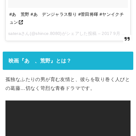
#あゝ荒野 #あゝデンジャラス祭り #菅田将暉 #ヤンイクチ
ュン
sateraさん(@shince.8080)がシェアした投稿 –
2017 9月 21 2:21午前 PDT
映画『あゝ、荒野』とは？
孤独なふたりの男が育む友情と、彼らを取り巻く人びと
の葛藤…切なく苛烈な青春ドラマです。