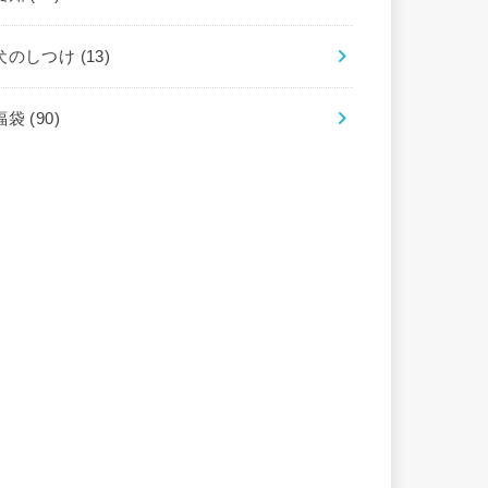
犬のしつけ
(13)
福袋
(90)