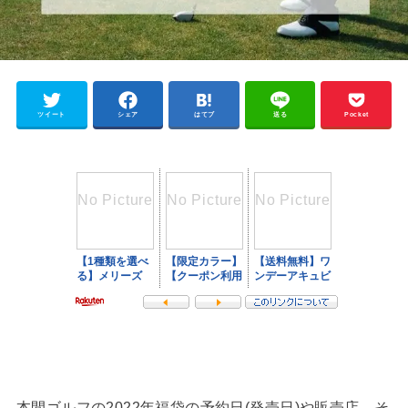
ツイート
シェア
はてブ
送る
Pocket
本間ゴルフの2022年福袋の予約日(発売日)や販売店、そ