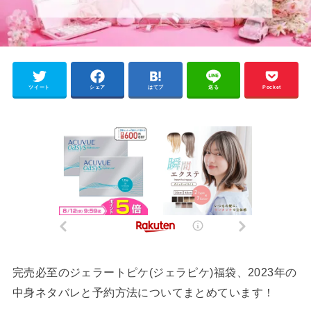
ツイート
シェア
はてブ
送る
Pocket
完売必至のジェラートピケ(ジェラピケ)福袋、2023年の
中身ネタバレと予約方法についてまとめています！