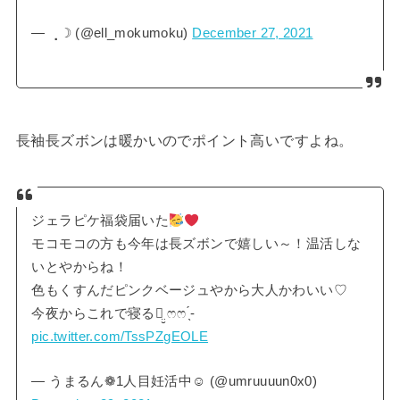
— ⢀☽ (@ell_mokumoku)
December 27, 2021
長袖長ズボンは暖かいのでポイント高いですよね。
ジェラピケ福袋届いた
モコモコの方も今年は長ズボンで嬉しい～！温活しな
いとやからね！
色もくすんだピンクベージュやから大人かわいい♡
今夜からこれで寝るꪔ̤̮ ෆෆ ̖́-
pic.twitter.com/TssPZgEOLE
— うまるん︎︎︎︎︎❁1人目妊活中︎︎☺︎ (@umruuuun0x0)