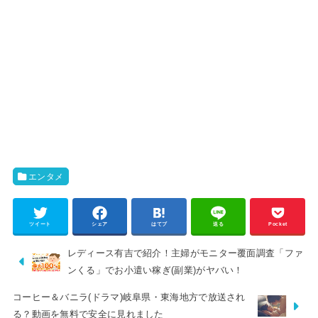
エンタメ
ツイート
シェア
はてブ
送る
Pocket
レディース有吉で紹介！主婦がモニター覆面調査「ファ
ンくる」でお小遣い稼ぎ(副業)がヤバい！
コーヒー＆バニラ(ドラマ)岐阜県・東海地方で放送され
る？動画を無料で安全に見れました