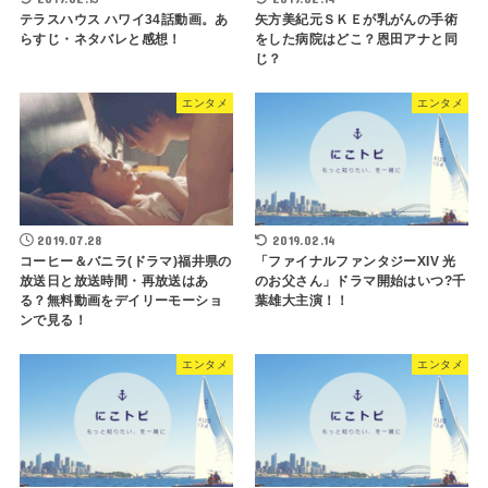
テラスハウス ハワイ34話動画。あ
矢方美紀元ＳＫＥが乳がんの手術
らすじ・ネタバレと感想！
をした病院はどこ？恩田アナと同
じ？
エンタメ
エンタメ
2019.07.28
2019.02.14
コーヒー＆バニラ(ドラマ)福井県の
「ファイナルファンタジーXIV 光
放送日と放送時間・再放送はあ
のお父さん」ドラマ開始はいつ?千
る？無料動画をデイリーモーショ
葉雄大主演！！
ンで見る！
エンタメ
エンタメ