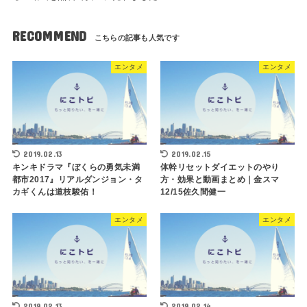
RECOMMEND
エンタメ
エンタメ
2019.02.13
2019.02.15
キンキドラマ『ぼくらの勇気未満
体幹リセットダイエットのやり
都市2017』リアルダンジョン・タ
方・効果と動画まとめ｜金スマ
カギくんは道枝駿佑！
12/15佐久間健一
エンタメ
エンタメ
2019.02.13
2019.02.14