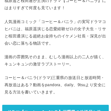
福原遥と桜田通が主演のドラマ【コーヒー＆バニラ】に
はまりすぎて何度も見ています！
人気漫画コミック「コーヒー＆バニラ」の実写ドラマコ
ヒバニは、福原遥演じる恋愛経験ゼロの女子大生・リサ
と桜田通演じる超絶お金持ちのイケメン社長・深見が出
会い恋に落ちる物語です。
漫画の雰囲気そのまま、むしろ漫画以上の二人が描く、
キュンキュンの激甘ラブストーリー。
コーヒー＆バニラ(ドラマ)三重県の放送日と放送時間・
再放送はある？動画をpandora、daily、9tsuより安全に
見る方法を書いていきます。