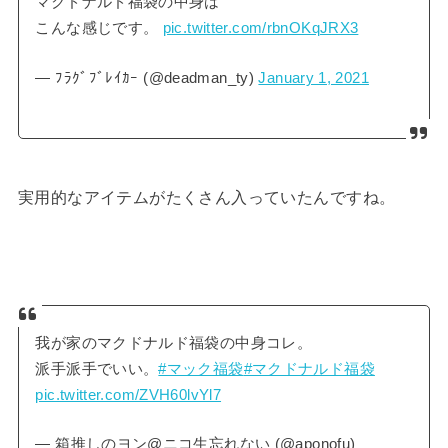
マクドナルド福袋の中身は
こんな感じです。
pic.twitter.com/rbnOKqJRX3
— ﾌﾗｸﾞﾌﾞﾚｲｶｰ (@deadman_ty)
January 1, 2021
実用的なアイテムがたくさん入っていたんですね。
我が家のマクドナルド福袋の中身コレ。
派手派手でいい。
#マック福袋
#マクドナルド福袋
pic.twitter.com/ZVH60lvYl7
— 箱推しのヨン@ニコ生忘れない (@aponofu)