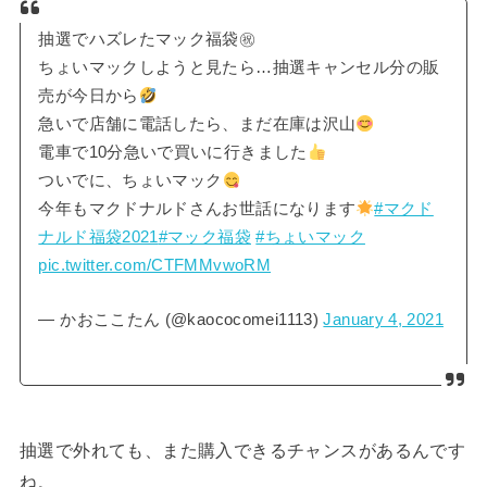
抽選でハズレたマック福袋㊗
ちょいマックしようと見たら…抽選キャンセル分の販
売が今日から
急いで店舗に電話したら、まだ在庫は沢山
電車で10分急いで買いに行きました
ついでに、ちょいマック
今年もマクドナルドさんお世話になります
#マクド
ナルド福袋2021
#マック福袋
#ちょいマック
pic.twitter.com/CTFMMvwoRM
— かおここたん (@kaococomei1113)
January 4, 2021
抽選で外れても、また購入できるチャンスがあるんです
ね。