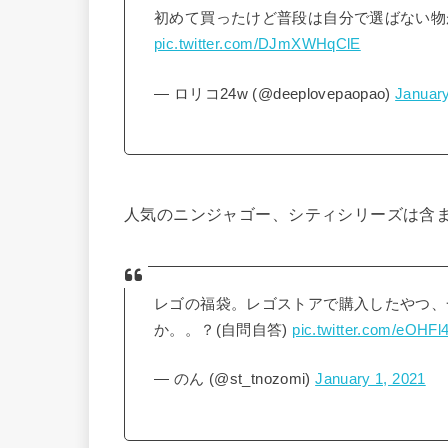
初めて買ったけど普段は自分で選ばない物
pic.twitter.com/DJmXWHqClE
— ロリコ24w (@deeplovepaopao)
January
人気のニンジャゴー、シティシリーズは含
レゴの福袋。レゴストアで購入したやつ、一
か。。？(自問自答)
pic.twitter.com/eOHF
— のん (@st_tnozomi)
January 1, 2021