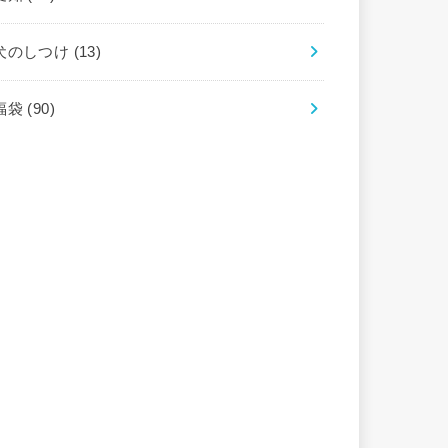
犬のしつけ
(13)
福袋
(90)