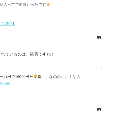
が入ってて面白かったです
 1, 2021
まれているのは、確実ですね！
万円で16000円分
得。。なのか。。？なの
l4QSsc