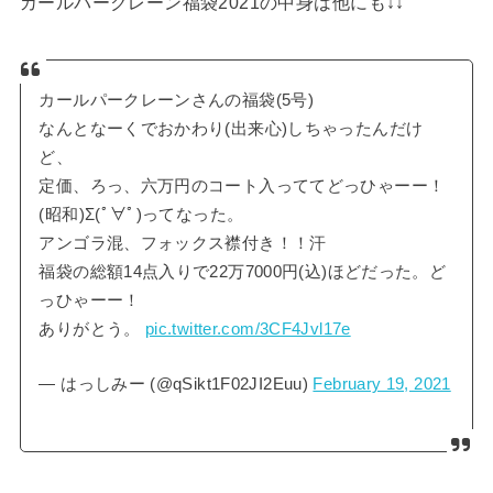
カールパークレーン福袋2021の中身は他にも↓↓
カールパークレーンさんの福袋(5号)
なんとなーくでおかわり(出来心)しちゃったんだけ
ど、
定価、ろっ、六万円のコート入っててどっひゃーー！
(昭和)Σ(ﾟ∀ﾟ)ってなった。
アンゴラ混、フォックス襟付き！！汗
福袋の総額14点入りで22万7000円(込)ほどだった。ど
っひゃーー！
ありがとう。
pic.twitter.com/3CF4Jvl17e
— はっしみー (@qSikt1F02JI2Euu)
February 19, 2021