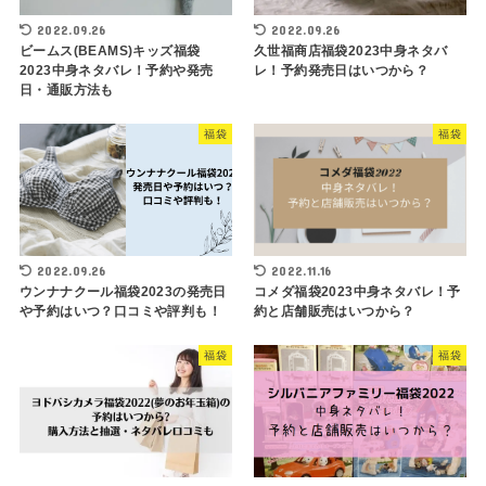
2022.09.26
2022.09.26
ビームス(BEAMS)キッズ福袋
久世福商店福袋2023中身ネタバ
2023中身ネタバレ！予約や発売
レ！予約発売日はいつから？
日・通販方法も
福袋
福袋
2022.09.26
2022.11.16
ウンナナクール福袋2023の発売日
コメダ福袋2023中身ネタバレ！予
や予約はいつ？口コミや評判も！
約と店舗販売はいつから？
福袋
福袋